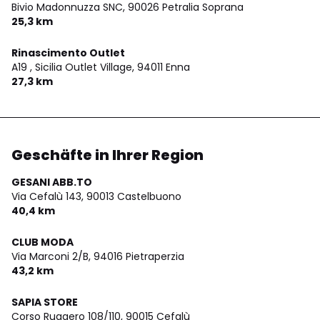
Bivio Madonnuzza SNC,
90026 Petralia Soprana
25,3 km
Rinascimento Outlet
A19 , Sicilia Outlet Village,
94011 Enna
27,3 km
Geschäfte in Ihrer Region
GESANI ABB.TO
Via Cefalù 143,
90013 Castelbuono
40,4 km
CLUB MODA
Via Marconi 2/B,
94016 Pietraperzia
43,2 km
SAPIA STORE
Corso Ruggero 108/110,
90015 Cefalù