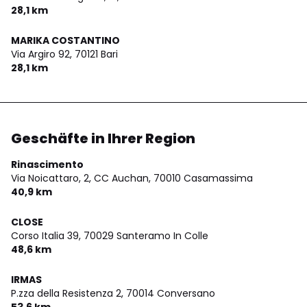
28,1 km
MARIKA COSTANTINO
Via Argiro 92,
70121 Bari
28,1 km
Geschäfte in Ihrer Region
Rinascimento
Via Noicattaro, 2, CC Auchan,
70010 Casamassima
40,9 km
CLOSE
Corso Italia 39,
70029 Santeramo In Colle
48,6 km
IRMAS
P.zza della Resistenza 2,
70014 Conversano
53,6 km