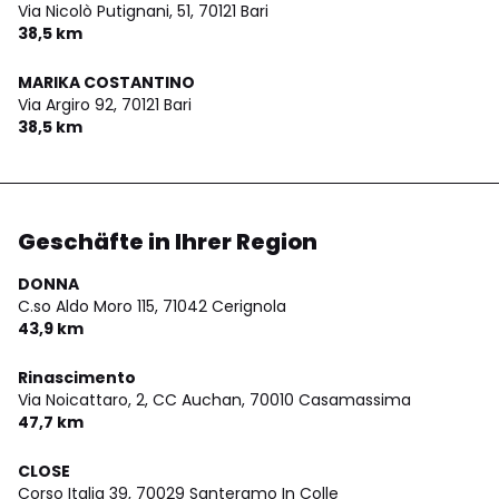
Via Nicolò Putignani, 51,
70121 Bari
38,5 km
MARIKA COSTANTINO
Via Argiro 92,
70121 Bari
38,5 km
Geschäfte in Ihrer Region
DONNA
C.so Aldo Moro 115,
71042 Cerignola
43,9 km
Rinascimento
Via Noicattaro, 2, CC Auchan,
70010 Casamassima
47,7 km
CLOSE
Corso Italia 39,
70029 Santeramo In Colle