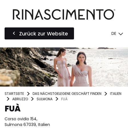
Zurück zur Website
DE
STARTSEITE
DAS NÄCHSTGELEGENE GESCHÄFT FINDEN
ITALIEN
ABRUZZO
SULMONA
FUÀ
FUÀ
Corso ovidio 154,
Sulmona 67039, Italien