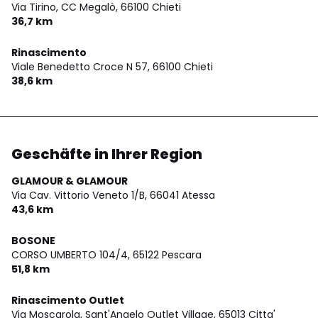
Via Tirino, CC Megalò,
66100 Chieti
36,7 km
Rinascimento
Viale Benedetto Croce N 57,
66100 Chieti
38,6 km
Geschäfte in Ihrer Region
GLAMOUR & GLAMOUR
Via Cav. Vittorio Veneto 1/B,
66041 Atessa
43,6 km
BOSONE
CORSO UMBERTO 104/4,
65122 Pescara
51,8 km
Rinascimento Outlet
Via Moscarola, Sant'Angelo Outlet Village,
65013 Citta'