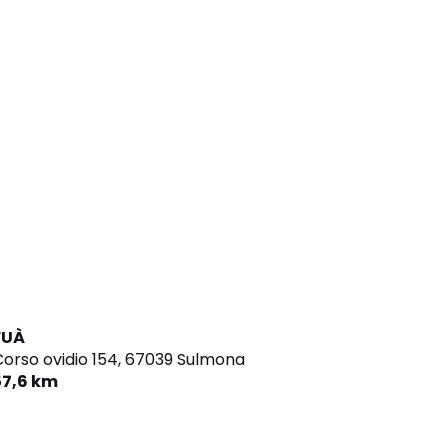
FUÀ
orso ovidio 154,
67039 Sulmona
57,6 km