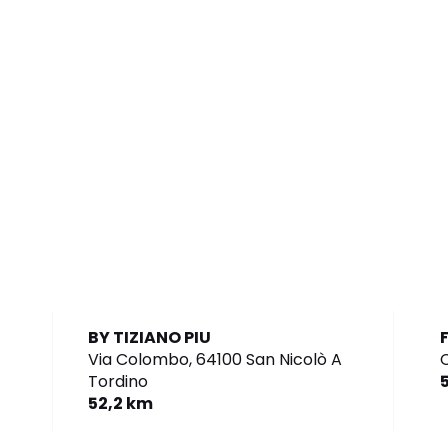
BY TIZIANO PIU
Via Colombo,
64100 San Nicolò A
C
Tordino
52,2 km