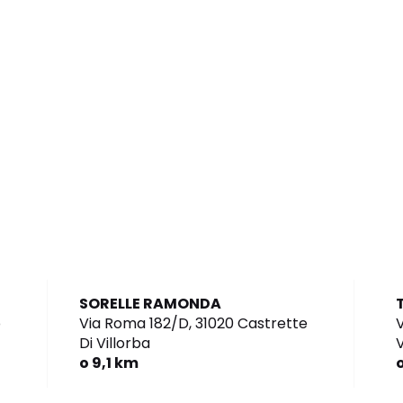
SORELLE RAMONDA
o
Via Roma 182/D,
31020 Castrette
V
Di Villorba
o 9,1 km