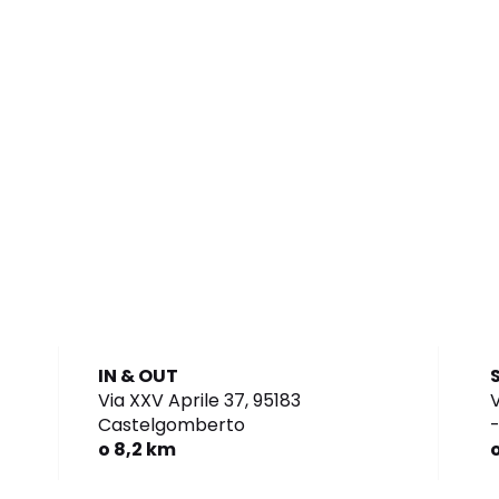
IN & OUT
Via XXV Aprile 37,
95183
V
Castelgomberto
o 8,2 km