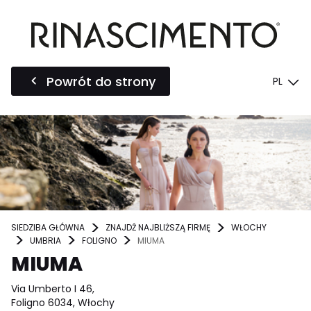
Powrót do strony
PL
SIEDZIBA GŁÓWNA
ZNAJDŹ NAJBLIŻSZĄ FIRMĘ
WŁOCHY
UMBRIA
FOLIGNO
MIUMA
MIUMA
Via Umberto I 46,
Foligno 6034, Włochy