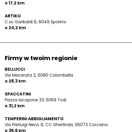
o 17,2 km
ARTIKO
C.so Garibaldi 6,
6049 Spoleto
o 24,2 km
Firmy w twoim regionie
BELLUCCI
Via Macerata 2,
6080 Colombella
o 28,3 km
SPACCATINI
Piazza Iacopone 33,
6059 Todi
o 31,2 km
TEMPERINI ABBIGLIAMENTO
Via Pierluigi Nervi, 6, CC Gherlinda,
06073 Corciano
o 35,6 km