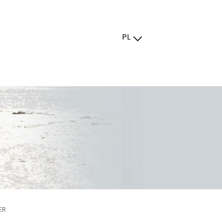
PL
ER