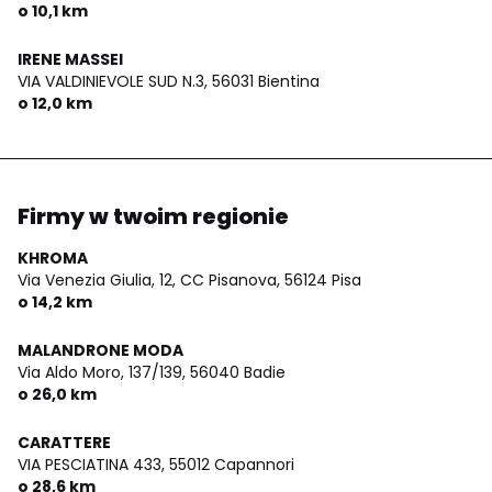
o 10,1 km
IRENE MASSEI
VIA VALDINIEVOLE SUD N.3,
56031 Bientina
o 12,0 km
Firmy w twoim regionie
KHROMA
Via Venezia Giulia, 12, CC Pisanova,
56124 Pisa
o 14,2 km
MALANDRONE MODA
Via Aldo Moro, 137/139,
56040 Badie
o 26,0 km
CARATTERE
VIA PESCIATINA 433,
55012 Capannori
o 28,6 km