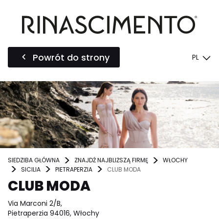
Powrót do strony
PL
SIEDZIBA GŁÓWNA
ZNAJDŹ NAJBLIŻSZĄ FIRMĘ
WŁOCHY
SICILIA
PIETRAPERZIA
CLUB MODA
CLUB MODA
Via Marconi 2/B,
Pietraperzia 94016, Włochy