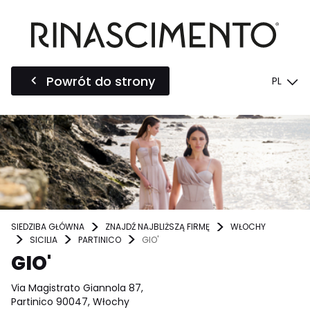
Powrót do strony
PL
SIEDZIBA GŁÓWNA
ZNAJDŹ NAJBLIŻSZĄ FIRMĘ
WŁOCHY
SICILIA
PARTINICO
GIO'
GIO'
Via Magistrato Giannola 87,
Partinico 90047, Włochy