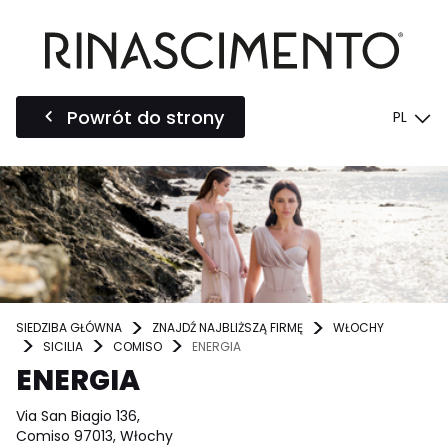
Powrót do strony
PL
SIEDZIBA GŁÓWNA
ZNAJDŹ NAJBLIŻSZĄ FIRMĘ
WŁOCHY
SICILIA
COMISO
ENERGIA
ENERGIA
Via San Biagio 136,
Comiso 97013, Włochy