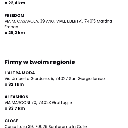
o 22,4 km
FREEDOM
VIA M. CASAVOLA, 39 ANG. VIALE LIBERTA',
74015 Martina
Franca
o 28,2 km
Firmy w twoim regionie
L'ALTRA MODA
Via Umberto Giordano, 5,
74027 San Giorgio Ionico
o 32,1 km
AL FASHION
VIA MARCONI 70,
74023 Grottaglie
o 33,7 km
CLOSE
Corso Italia 39,
70029 Santeramo In Colle