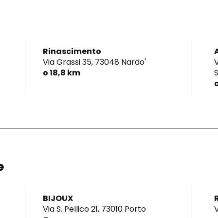
Rinascimento
Via Grassi 35,
73048 Nardo'
V
o 18,8 km
S
e
BIJOUX
Via S. Pellico 21,
73010 Porto
V