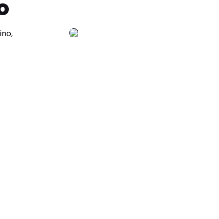
o
ino,