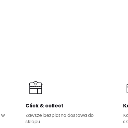
Click & collect
K
e w
Zawsze bezpłatna dostawa do
K
sklepu
sk