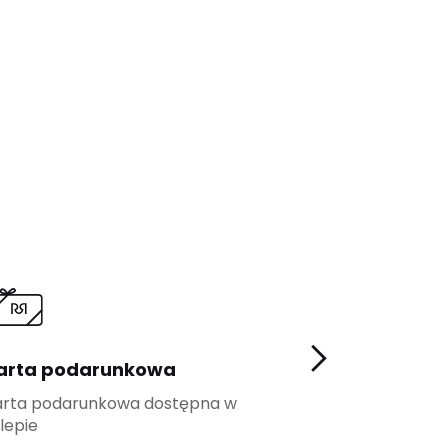
arta podarunkowa
Program loj
arta podarunkowa dostępna w
Więcej korzyści
lepie
klientów