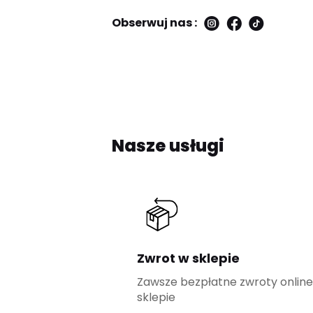
Obserwuj nas :
Nasze usługi
Zwrot w sklepie
Zawsze bezpłatne zwroty onlin
sklepie