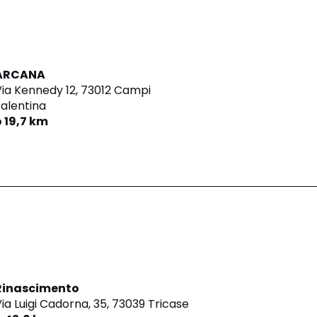
ARCANA
ia Kennedy 12,
73012 Campi
alentina
o 19,7 km
Rinascimento
ia Luigi Cadorna, 35,
73039 Tricase