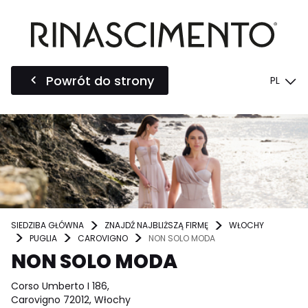
Powrót do strony
PL
SIEDZIBA GŁÓWNA
ZNAJDŹ NAJBLIŻSZĄ FIRMĘ
WŁOCHY
PUGLIA
CAROVIGNO
NON SOLO MODA
NON SOLO MODA
Corso Umberto I 186,
Carovigno 72012, Włochy