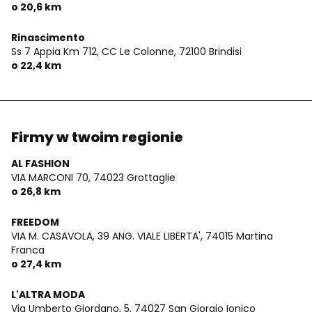
o 20,6 km
Rinascimento
Ss 7 Appia Km 712, CC Le Colonne,
72100 Brindisi
o 22,4 km
Firmy w twoim regionie
AL FASHION
VIA MARCONI 70,
74023 Grottaglie
o 26,8 km
FREEDOM
VIA M. CASAVOLA, 39 ANG. VIALE LIBERTA',
74015 Martina
Franca
o 27,4 km
L'ALTRA MODA
Via Umberto Giordano, 5,
74027 San Giorgio Ionico