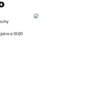
o
łochy
jutro o 10:00