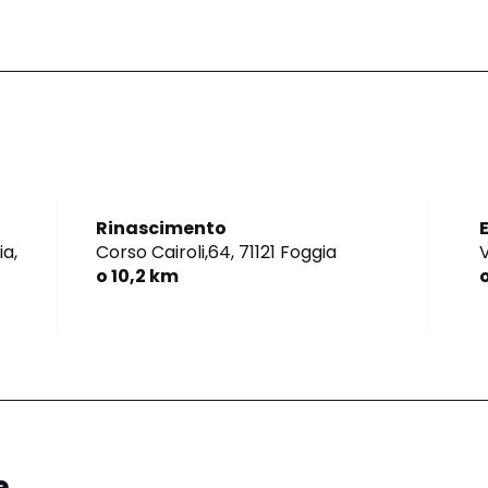
Rinascimento
E
a,
Corso Cairoli,64,
71121 Foggia
V
o 10,2 km
e