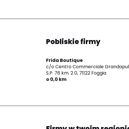
Pobliskie firmy
Frida Boutique
c/o Centro Commerciale Grandapuli
S.P. 76 km. 2 0,
71122 Foggia
o 0,0 km
Firmy w twoim regioni