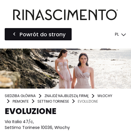
Powrót do strony
PL
SIEDZIBA GŁÓWNA
ZNAJDŹ NAJBLIŻSZĄ FIRMĘ
WŁOCHY
PIEMONTE
SETTIMO TORINESE
EVOLUZIONE
EVOLUZIONE
Via Italia 47/c,
Settimo Torinese 10036, Włochy