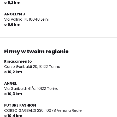
o 5,2 km
ANGELYN J
Via Vallino 14,
10040 Leini
o 6,6 km
Firmy w twoim regionie
Rinascimento
Corso Garibaldi 20,
10122 Torino
o 10,2 km
ANGEL
Via Garibaldi 41/a,
10122 Torino
o 10,3 km
FUTURE FASHION
CORSO GARIBALDI 230,
10078 Venaria Reale
o 10,4 km