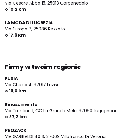
Via Cesare Abba 15,
25013 Carpenedolo
o 10,2 km
LA MODA DI LUCREZIA
Via Europa 7,
25086 Rezzato
o 17,6 km
Firmy w twoim regionie
FUXIA
Via Chiesa 4,
37017 Lazise
o 19,0 km
Rinascimento
Via Trentino 1, CC La Grande Mela,
37060 Lugagnano
o 27,3 km
PROZACK
VIA GARIBALDI 40 B,
37069 Villafranca Di Verona