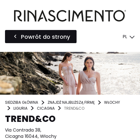
Powrót do strony
PL
SIEDZIBA GŁÓWNA
ZNAJDŹ NAJBLIŻSZĄ FIRMĘ
WŁOCHY
LIGURIA
CICAGNA
TREND&CO
TREND&CO
Via Contrada 38,
Cicagna 16044, Włochy