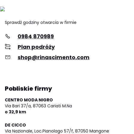
Sprawdź godziny otwarcia w firmie
0984 870989
Plan podróży
shop@rinascimento.com
Pobliskie firmy
CENTRO MODA NIGRO
Via Bari 37/a,
87063 Cariati M.Na
o 32,9 km
DE CICCO
Via Nazionale, Loc.Pianolago 57/f,
87050 Mangone