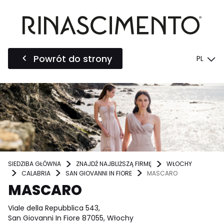
Powrót do strony
PL
SIEDZIBA GŁÓWNA
ZNAJDŹ NAJBLIŻSZĄ FIRMĘ
WŁOCHY
CALABRIA
SAN GIOVANNI IN FIORE
MASCARO
MASCARO
Viale della Repubblica 543,
San Giovanni In Fiore 87055, Włochy