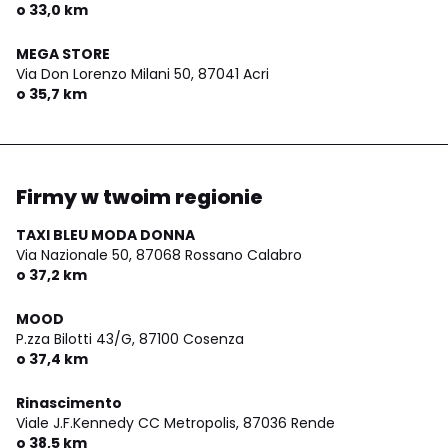
o 33,0 km
MEGA STORE
Via Don Lorenzo Milani 50,
87041 Acri
o 35,7 km
Firmy w twoim regionie
TAXI BLEU MODA DONNA
Via Nazionale 50,
87068 Rossano Calabro
o 37,2 km
MOOD
P.zza Bilotti 43/G,
87100 Cosenza
o 37,4 km
Rinascimento
Viale J.F.Kennedy CC Metropolis,
87036 Rende
o 38,5 km