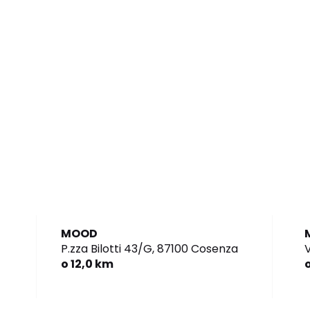
MOOD
P.zza Bilotti 43/G,
87100 Cosenza
V
o 12,0 km
o