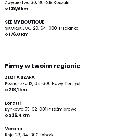
Zwyciestwa 30,
80-219 Koszalin
o 128,9 km
SEE MY BOUTIQUE
SIKORSKIEGO 20,
64-980 Trzcianka
o 176,0 km
Firmy w twoim regionie
ZŁOTA SZAFA
Poznanska 12,
64-300 Nowy Tomysl
o 218,1 km
Loretti
Rynkowa 55,
62-081 Przeźmierowo
o 236,4 km
Verona
Reja 28,
84-300 Lebork