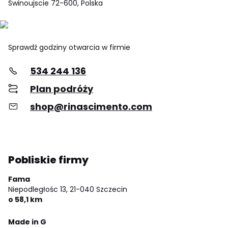
Swinoujscie 72-600, Polska
Sprawdź godziny otwarcia w firmie
534 244 136
Plan podróży
shop@rinascimento.com
Pobliskie firmy
Fama
Niepodległośc 13,
21-040 Szczecin
o 58,1 km
Made in G