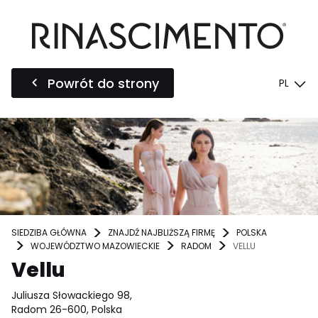
Powrót do strony
PL
SIEDZIBA GŁÓWNA
ZNAJDŹ NAJBLIŻSZĄ FIRMĘ
POLSKA
WOJEWÓDZTWO MAZOWIECKIE
RADOM
VELLU
Vellu
Juliusza Słowackiego 98,
Radom 26-600, Polska