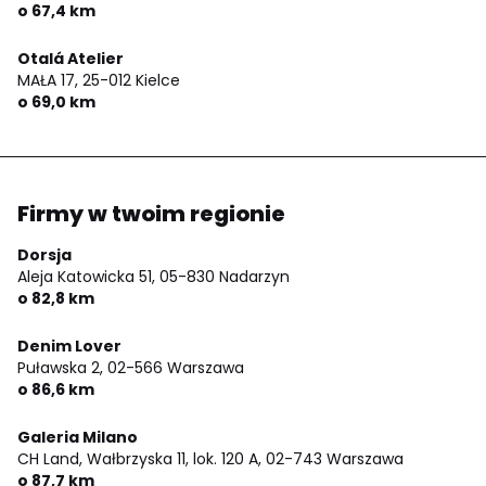
o 67,4 km
Otalá Atelier
MAŁA 17,
25-012 Kielce
o 69,0 km
Firmy w twoim regionie
Dorsja
Aleja Katowicka 51,
05-830 Nadarzyn
o 82,8 km
Denim Lover
Puławska 2,
02-566 Warszawa
o 86,6 km
Galeria Milano
CH Land, Wałbrzyska 11, lok. 120 A,
02-743 Warszawa
o 87,7 km