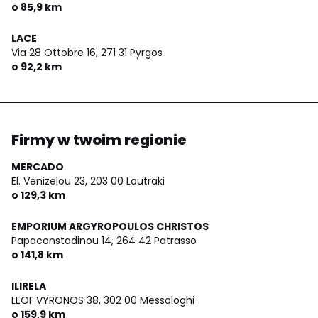
o 85,9 km
LACE
Via 28 Ottobre 16,
271 31 Pyrgos
o 92,2 km
Firmy w twoim regionie
MERCADO
El. Venizelou 23,
203 00 Loutraki
o 129,3 km
EMPORIUM ARGYROPOULOS CHRISTOS
Papaconstadinou 14,
264 42 Patrasso
o 141,8 km
ILIRELA
LEOF.VYRONOS 38,
302 00 Messologhi
o 159,9 km