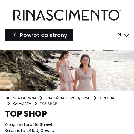
Powrót do strony
PL
SIEDZIBA GŁÓWNA
ZNAJDŹ NAJBLIŻSZĄ FIRMĘ
GRECJA
KALAMATA
TOP SHOP
TOP SHOP
Anagnwstara 38 Street,
Kalamata 24100, Grecja