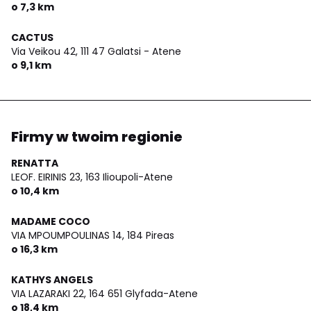
o 7,3 km
CACTUS
Via Veikou 42,
111 47 Galatsi - Atene
o 9,1 km
Firmy w twoim regionie
RENATTA
LEOF. EIRINIS 23,
163 Ilioupoli-Atene
o 10,4 km
MADAME COCO
VIA MPOUMPOULINAS 14,
184 Pireas
o 16,3 km
KATHYS ANGELS
VIA LAZARAKI 22,
164 651 Glyfada-Atene
o 18,4 km