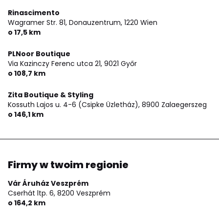
Rinascimento
Wagramer Str. 81, Donauzentrum,
1220 Wien
o 17,5 km
PLNoor Boutique
Via Kazinczy Ferenc utca 21,
9021 Győr
o 108,7 km
Zita Boutique & Styling
Kossuth Lajos u. 4-6 (Csipke Üzletház),
8900 Zalaegerszeg
o 146,1 km
Firmy w twoim regionie
Vár Áruház Veszprém
Cserhát ltp. 6,
8200 Veszprém
o 164,2 km