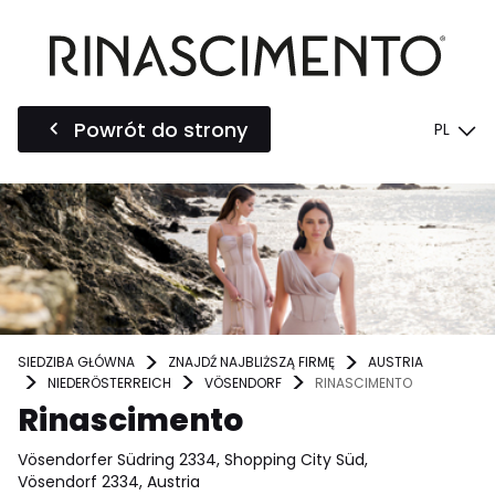
Powrót do strony
PL
SIEDZIBA GŁÓWNA
ZNAJDŹ NAJBLIŻSZĄ FIRMĘ
AUSTRIA
NIEDERÖSTERREICH
VÖSENDORF
RINASCIMENTO
Rinascimento
Vösendorfer Südring 2334, Shopping City Süd,
Vösendorf 2334, Austria