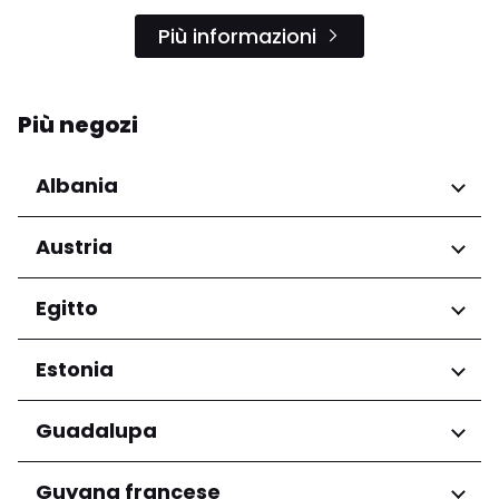
Più informazioni
Più negozi
Albania
Regioni
Austria
Qarku i Tiranës
Regioni
Egitto
Niederösterreich
Regioni
Estonia
Salzburg
Wien
Governatorato del Cairo
Regioni
Guadalupa
Harju maakond
Regioni
Guyana francese
Tartu maakond