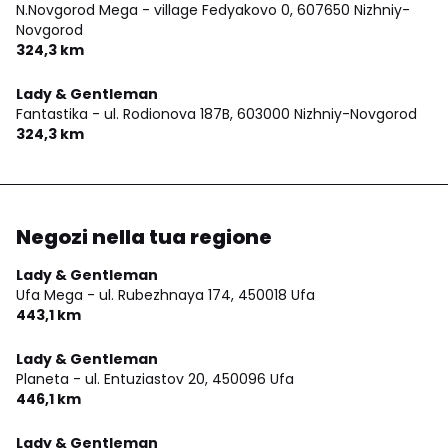
N.Novgorod Mega - village Fedyakovo 0,
607650 Nizhniy-
Novgorod
324,3 km
Lady & Gentleman
Fantastika - ul. Rodionova 187B,
603000 Nizhniy-Novgorod
324,3 km
Negozi nella tua regione
Lady & Gentleman
Ufa Mega - ul. Rubezhnaya 174,
450018 Ufa
443,1 km
Lady & Gentleman
Planeta - ul. Entuziastov 20,
450096 Ufa
446,1 km
Lady & Gentleman