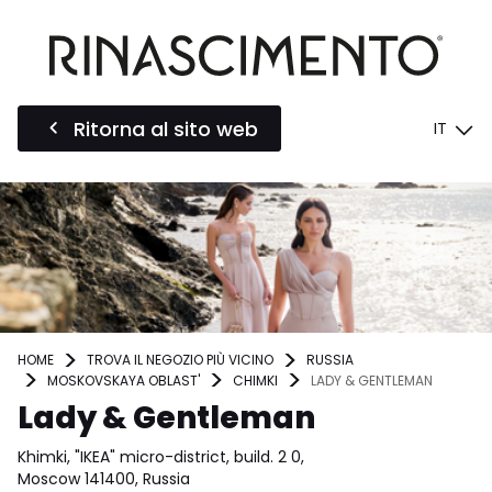
Ritorna al sito web
IT
HOME
TROVA IL NEGOZIO PIÙ VICINO
RUSSIA
MOSKOVSKAYA OBLAST'
CHIMKI
LADY & GENTLEMAN
Lady & Gentleman
Khimki, "IKEA" micro-district, build. 2 0,
Moscow 141400, Russia