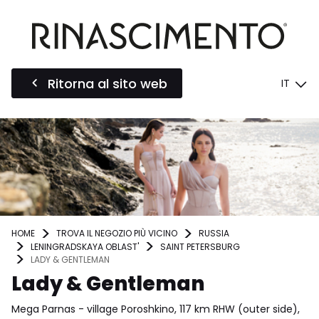
Ritorna al sito web
IT
HOME
TROVA IL NEGOZIO PIÙ VICINO
RUSSIA
LENINGRADSKAYA OBLAST'
SAINT PETERSBURG
LADY & GENTLEMAN
Lady & Gentleman
Mega Parnas - village Poroshkino, 117 km RHW (outer side),