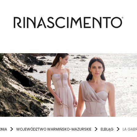
ONIA
WOJEWÓDZTWO WARMIŃSKO-MAZURSKIE
ELBLĄG
LA GABR