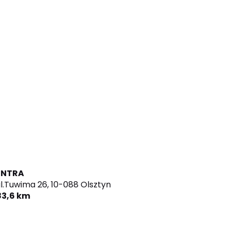
ENTRA
l.Tuwima 26,
10-088 Olsztyn
83,6 km