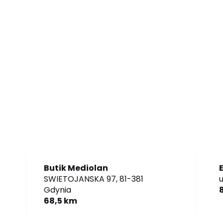
Butik Mediolan
SWIETOJANSKA 97,
81-381
u
Gdynia
68,5 km