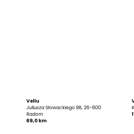
Vellu
Juliusza Słowackiego 98,
26-600
K
Radom
1
69,0 km