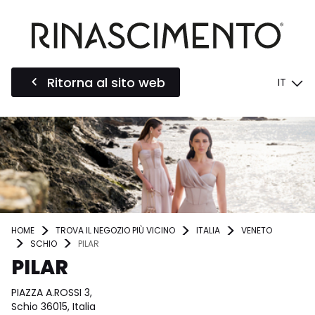
Ritorna al sito web
IT
HOME
TROVA IL NEGOZIO PIÙ VICINO
ITALIA
VENETO
SCHIO
PILAR
PILAR
PIAZZA A.ROSSI 3,
Schio 36015, Italia