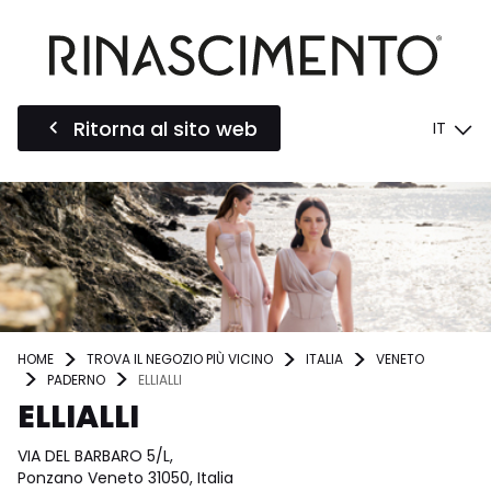
Ritorna al sito web
IT
HOME
TROVA IL NEGOZIO PIÙ VICINO
ITALIA
VENETO
PADERNO
ELLIALLI
ELLIALLI
VIA DEL BARBARO 5/L,
Ponzano Veneto 31050, Italia