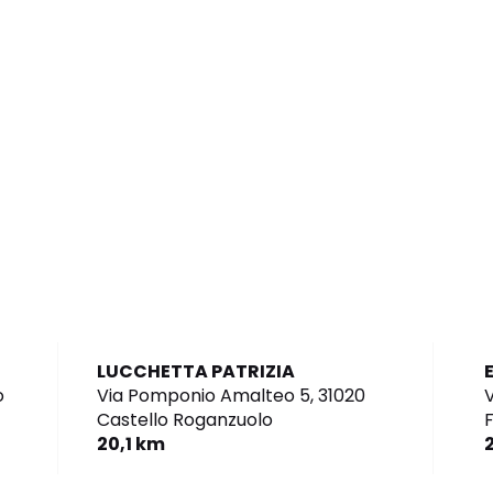
LUCCHETTA PATRIZIA
o
Via Pomponio Amalteo 5,
31020
V
Castello Roganzuolo
F
20,1 km