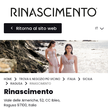
Ritorna al sito web
IT
HOME
TROVA IL NEGOZIO PIÙ VICINO
ITALIA
SICILIA
RAGUSA
RINASCIMENTO
Rinascimento
Viale delle Americhe, 52, CC Ibleo,
Ragusa 97100, Italia