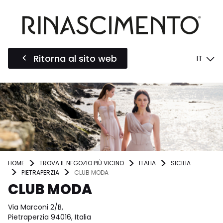
Ritorna al sito web
IT
HOME
TROVA IL NEGOZIO PIÙ VICINO
ITALIA
SICILIA
PIETRAPERZIA
CLUB MODA
CLUB MODA
Via Marconi 2/B,
Pietraperzia 94016, Italia