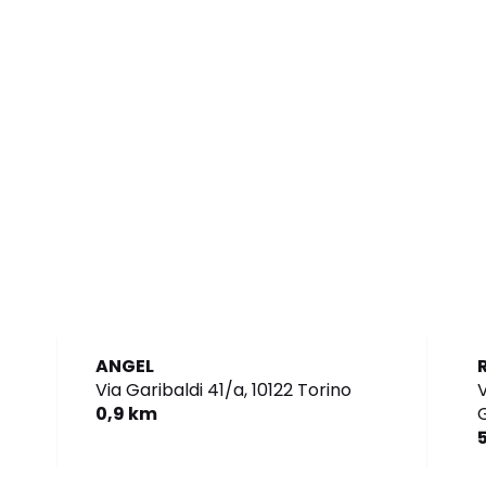
ANGEL
Via Garibaldi 41/a,
10122 Torino
V
0,9 km
G