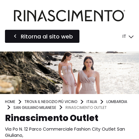
Ritorna al sito web
IT
HOME
TROVA IL NEGOZIO PIÙ VICINO
ITALIA
LOMBARDIA
SAN GIULIANO MILANESE
RINASCIMENTO OUTLET
Rinascimento Outlet
Via Po N. 12 Parco Commerciale Fashion City Outlet San
Giuliano,