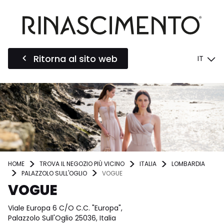
Ritorna al sito web
IT
HOME
TROVA IL NEGOZIO PIÙ VICINO
ITALIA
LOMBARDIA
PALAZZOLO SULL'OGLIO
VOGUE
VOGUE
Viale Europa 6 C/O C.C. "Europa",
Palazzolo Sull'Oglio 25036, Italia