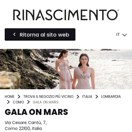
Ritorna al sito web
IT
HOME
TROVA IL NEGOZIO PIÙ VICINO
ITALIA
LOMBARDIA
COMO
GALA ON MARS
GALA ON MARS
Via Cesare Cantù, 7,
Como 22100, Italia