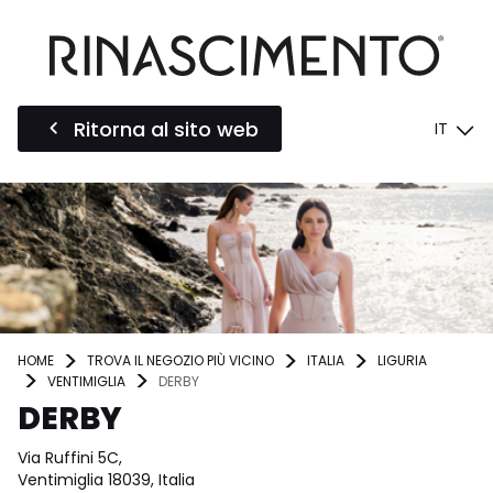
Ritorna al sito web
IT
HOME
TROVA IL NEGOZIO PIÙ VICINO
ITALIA
LIGURIA
VENTIMIGLIA
DERBY
DERBY
Via Ruffini 5C,
Ventimiglia 18039, Italia