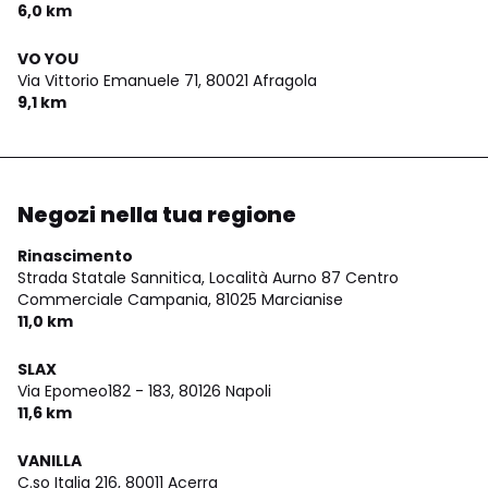
6,0 km
VO YOU
Via Vittorio Emanuele 71,
80021 Afragola
9,1 km
Negozi nella tua regione
Rinascimento
Strada Statale Sannitica, Località Aurno 87 Centro
Commerciale Campania,
81025 Marcianise
11,0 km
SLAX
Via Epomeo182 - 183,
80126 Napoli
11,6 km
VANILLA
C.so Italia 216,
80011 Acerra