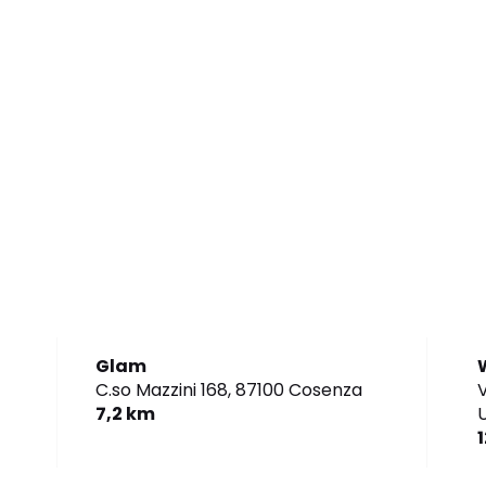
Glam
C.so Mazzini 168,
87100 Cosenza
V
7,2 km
U