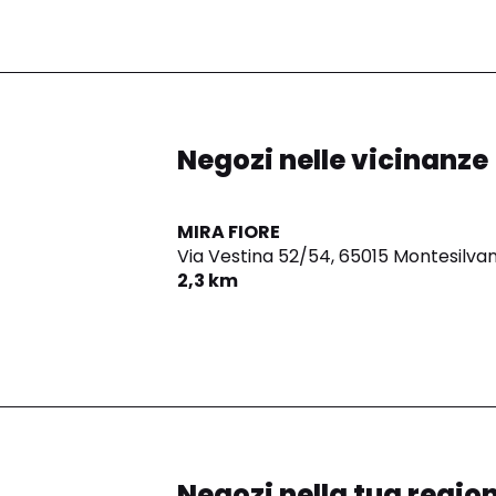
Negozi nelle vicinanze
MIRA FIORE
Via Vestina 52/54,
65015 Montesilva
2,3 km
Negozi nella tua regio