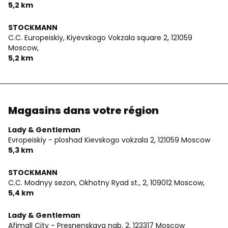
5,2 km
STOCKMANN
C.C. Europeiskiy, Kiyevskogo Vokzala square 2,
121059
Moscow,
5,2 km
Magasins dans votre région
Lady & Gentleman
Evropeiskiy - ploshad Kievskogo vokzala 2,
121059 Moscow
5,3 km
STOCKMANN
C.C. Modnyy sezon, Okhotny Ryad st., 2,
109012 Moscow,
5,4 km
Lady & Gentleman
Afimall City - Presnenskaya nab. 2,
123317 Moscow