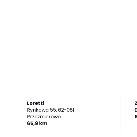
Loretti
Rynkowa 55,
62-081
B
Przeźmierowo
65,9 km