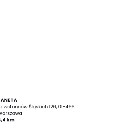
ZANETA
owstańców Śląskich 126,
01-466
Warszawa
6,4 km