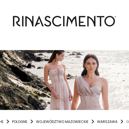
HE
POLOGNE
WOJEWÓDZTWO MAZOWIECKIE
WARSZAWA
G