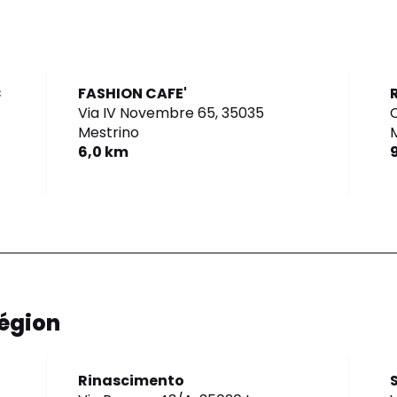
C
FASHION CAFE'
Via IV Novembre 65,
35035
C
Mestrino
6,0 km
égion
Rinascimento