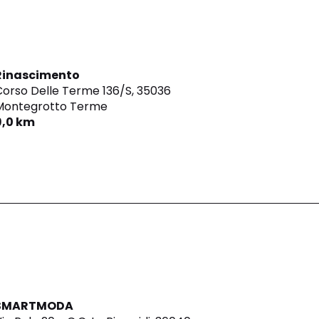
Rinascimento
orso Delle Terme 136/S,
35036
Montegrotto Terme
9,0 km
SMARTMODA