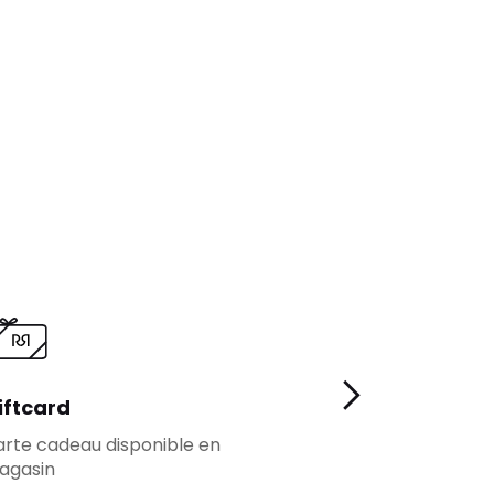
iftcard
Fidelité
rte cadeau disponible en
Plus d'avantages
agasin
fidèles